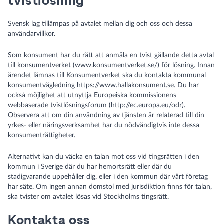
tvistlösning
Svensk lag tillämpas på avtalet mellan dig och oss och dessa
användarvillkor.
Som konsument har du rätt att anmäla en tvist gällande detta avtal
till konsumentverket (
www.konsumentverket.se/
) för lösning. Innan
ärendet lämnas till Konsumentverket ska du kontakta kommunal
konsumentvägledning
https://www.hallakonsument.se
. Du har
också möjlighet att utnyttja Europeiska kommissionens
webbaserade tvistlösningsforum (
http://ec.europa.eu/odr
).
Observera att om din användning av tjänsten är relaterad till din
yrkes- eller näringsverksamhet har du nödvändigtvis inte dessa
konsumenträttigheter.
Alternativt kan du väcka en talan mot oss vid tingsrätten i den
kommun i Sverige där du har hemortsrätt eller där du
stadigvarande uppehåller dig, eller i den kommun där vårt företag
har säte. Om ingen annan domstol med jurisdiktion finns för talan,
ska tvister om avtalet lösas vid Stockholms tingsrätt.
Kontakta oss