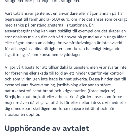
rättigheter eller på tredje parts rättigheter.
Vårt totalansvar gentemot en användare eller någon annan part är
begränsat till femhundra (500) euro, om inte det anses som oskäligt
med tanke på omständigheterna i situationen. En
ansvarsbegränsning kan vara oskäligt till exempel om det skapar en
stor obalans mellan ditt och vårt ansvar på grund av din unga ålder
eller någon annan anledning. Ansvarsfriskrivningen är inte avsedd
för att begränsa dina rättigheter som du kan ha enligt tvingande
lagstiftning, såsom konsumentskyddslagen.
Vi gör vårt bästa för att tillhandahålla tjänsten, men vi ansvarar inte
för försening eller skada till följd av ett hinder utanför vår kontroll
och som vi rimligen inte hade kunnat påverka. Dessa hinder kan till
exempel vara översvämning, jordbävning eller annan större
naturkatastrof, samt brand och krigssituation (force majeure).
Strejk, lockout, bojkott eller arbetsstridsåtgärder anses som force
majeure även då vi själva utsätts för eller deltar i dessa. Vi meddelar
dig omedelbart skriftligen om force majeure inträffat och när
situationen upphör.
Upphörande av avtalet