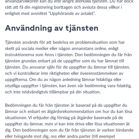
användarvillkoren kan du inte längre återkalla tjänsten. Du har dock
rätt att få din registrering borttagen och avsluta dessa villkor i
enlighet med avsnittet “Upphörande av avtalet”.
Användning av tjänsten
Tjänsten används för att beskriva en problemsituation som har
skett på sociala medier eller någon annanstans online, enligt
instruktionerna som finns i tjänsten. Den bedömningen du får från
tjänsten grundas enbart på de uppgifter som du har lämnat till
tjänsten. Du ansvarar själv för de uppgifter du lämnar till tjänsten,
och vi kontrollerar inte riktigheten eller överensstämmelsen av
uppgifterna. Om du av någon anledning lämnar felaktiga eller
otydliga uppgifter i tjänsten, kan även vår bedömning vara felaktig,
och inte nödvändigtvis tillämpbar på din situation.
Bedömningen du får från tjänsten är baserad på de uppgifter du
lämnar och enbart en åtgärdsrekommendation om hur du kan lösa
situationen. Vi erbjuder dig förslag på åtgärder baserade på de
uppgifter du lämnar, men vi kan inte driva eller lösa situationen åt
dig. Den bedömningen som du får från tjänsten är varken bindande
eller tvingande mot dig, oss eller andra parter (till exempel