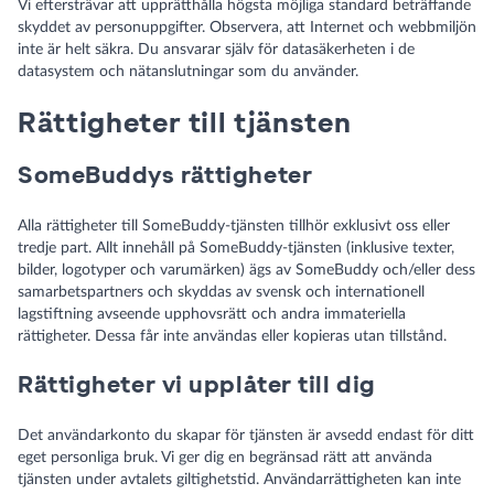
Vi eftersträvar att upprätthålla högsta möjliga standard beträffande
skyddet av personuppgifter. Observera, att Internet och webbmiljön
inte är helt säkra. Du ansvarar själv för datasäkerheten i de
datasystem och nätanslutningar som du använder.
Rättigheter till tjänsten
SomeBuddys rättigheter
Alla rättigheter till SomeBuddy-tjänsten tillhör exklusivt oss eller
tredje part. Allt innehåll på SomeBuddy-tjänsten (inklusive texter,
bilder, logotyper och varumärken) ägs av SomeBuddy och/eller dess
samarbetspartners och skyddas av svensk och internationell
lagstiftning avseende upphovsrätt och andra immateriella
rättigheter. Dessa får inte användas eller kopieras utan tillstånd.
Rättigheter vi upplåter till dig
Det användarkonto du skapar för tjänsten är avsedd endast för ditt
eget personliga bruk. Vi ger dig en begränsad rätt att använda
tjänsten under avtalets giltighetstid. Användarrättigheten kan inte